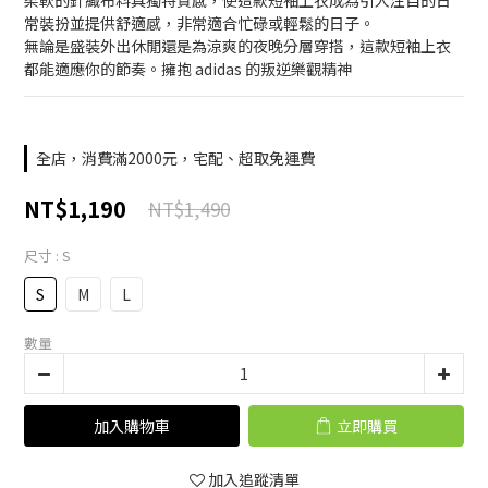
柔軟的針織布料具獨特質感，使這款短袖上衣成為引人注目的日
常裝扮並提供舒適感，非常適合忙碌或輕鬆的日子。
無論是盛裝外出休閒還是為涼爽的夜晚分層穿搭，這款短袖上衣
都能適應你的節奏。擁抱 adidas 的叛逆樂觀精神
全店，消費滿2000元，宅配、超取免運費
NT$1,190
NT$1,490
尺寸
: S
S
M
L
數量
加入購物車
立即購買
加入追蹤清單