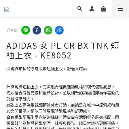
分享到
ADIDAS 女 PL CR BX TNK 短
袖上衣 - KE8052
採鉤織布料的修身版型短袖上衣，舒適又時尚
針織鉤織短袖上衣，完美融合經典運動風格和現代優雅氣息。
巧妙結合傳統元素和創新設計，並以細緻的鉤織細節為你喜愛的
剪裁增添魅力。
這款上衣專為重視細節質感者打造，無論是在城市中探索或和朋
友悠閒相聚，都能同時展現時髦風格和舒適感。
合身版型呈現俐落內斂的線條，適合自在活動與多層次搭配；圓
領設計則為整體造型增添一抹經典優雅，讓日常穿搭更顯精緻。