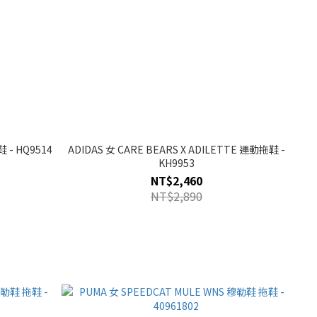
 - HQ9514
ADIDAS 女 CARE BEARS X ADILETTE 運動拖鞋 -
KH9953
NT$2,460
NT$2,890