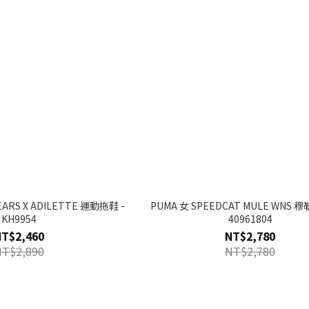
EARS X ADILETTE 運動拖鞋 -
PUMA 女 SPEEDCAT MULE WNS 穆
KH9954
40961804
NT$2,460
NT$2,780
NT$2,890
NT$2,780