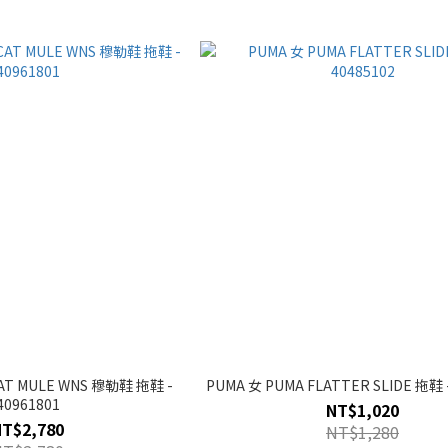
AT MULE WNS 穆勒鞋 拖鞋 -
PUMA 女 PUMA FLATTER SLIDE 拖鞋 -
40961801
NT$1,020
NT$2,780
NT$1,280