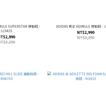
MULE SUPERSTAR 穆勒鞋 -
ADIDAS 男女 ADIMULE 穆勒鞋 - J
LC0415
NT$2,990
NT$2,990
NT$3,290
NT$3,290