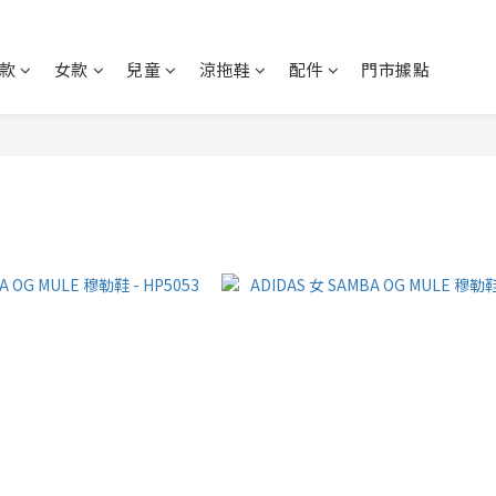
款
女款
兒童
涼拖鞋
配件
門市據點