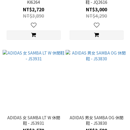
KI6264
鞋 - JQ2616
NT$2,720
NT$3,000
NT$3,890
NT$4,290
ADIDAS 女 SAMBA LT W 休閒
ADIDAS 男女 SAMBA OG 休閒
鞋 - JS3931
鞋 - JS3830