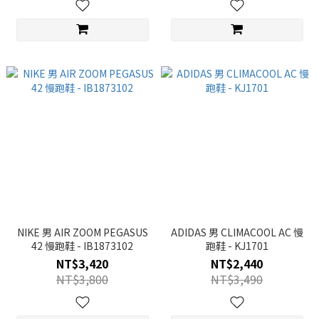
NIKE 男 AIR ZOOM PEGASUS
ADIDAS 男 CLIMACOOL AC 慢
42 慢跑鞋 - IB1873102
跑鞋 - KJ1701
NT$3,420
NT$2,440
NT$3,800
NT$3,490