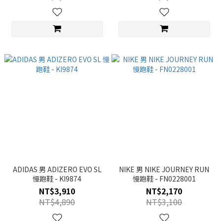
ADIDAS 男 ADIZERO EVO SL
NIKE 男 NIKE JOURNEY RUN
慢跑鞋 - KI9874
慢跑鞋 - FN0228001
NT$3,910
NT$2,170
NT$4,890
NT$3,100