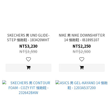
SKECHERS 男 UNO GLIDE-
NIKE 男 NIKE DOWNSHIFTER
STEP 慢跑鞋 - 183420WHT
14 慢跑鞋 - IB1895107
NT$3,230
NT$2,250
NT$3,590
NT$2,500