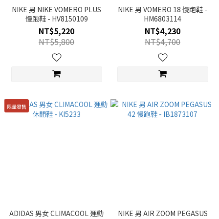
NIKE 男 NIKE VOMERO PLUS
NIKE 男 VOMERO 18 慢跑鞋 -
慢跑鞋 - HV8150109
HM6803114
NT$5,220
NT$4,230
NT$5,800
NT$4,700
限量發售
ADIDAS 男女 CLIMACOOL 運動
NIKE 男 AIR ZOOM PEGASUS