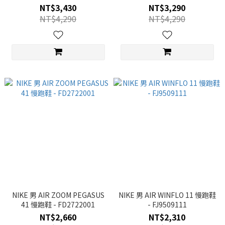
JP7763
NT$3,430
NT$3,290
NT$4,290
NT$4,290
NIKE 男 AIR ZOOM PEGASUS
NIKE 男 AIR WINFLO 11 慢跑鞋
41 慢跑鞋 - FD2722001
- FJ9509111
NT$2,660
NT$2,310