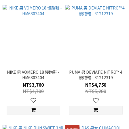
NIKE 男 VOMERO 18 慢跑鞋 -
PUMA 男 DEVIATE NITRO™ 4
HM6803404
慢跑鞋 - 31212319
NT$3,760
NT$4,750
NT$4,700
NT$5,280