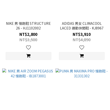
NIKE 男 慢跑鞋 STRUCTURE
ADIDAS 男女 CLIMACOOL
26 - HJ1102002
LACED 運動休閒鞋 - KJ8967
NT$2,800
NT$3,910
NT$3,500
NT$4,890