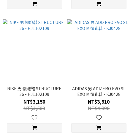
NIKE 男 慢跑鞋 STRUCTURE
ADIDAS 男 ADIZERO EVO SL
26 - HJ1102109
EXO M 慢跑鞋 - KJ0428
NT$3,150
NT$3,910
NT$3,500
NT$4,890