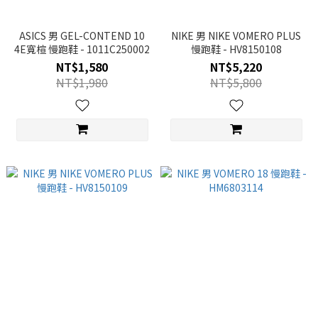
ASICS 男 GEL-CONTEND 10
NIKE 男 NIKE VOMERO PLUS
4E寬楦 慢跑鞋 - 1011C250002
慢跑鞋 - HV8150108
NT$1,580
NT$5,220
NT$1,980
NT$5,800