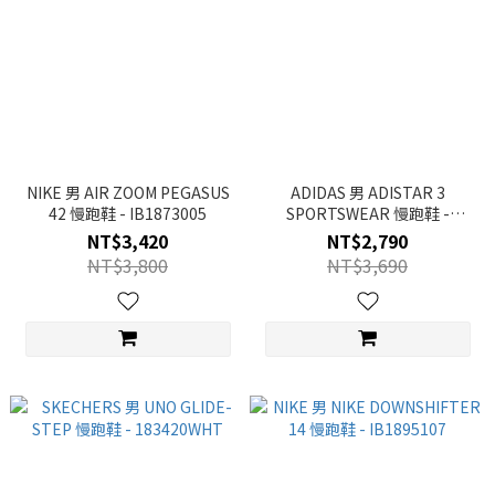
NIKE 男 AIR ZOOM PEGASUS
ADIDAS 男 ADISTAR 3
42 慢跑鞋 - IB1873005
SPORTSWEAR 慢跑鞋 -
JP7399
NT$3,420
NT$2,790
NT$3,800
NT$3,690