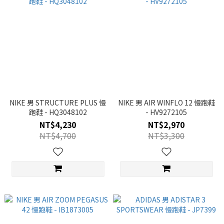
NIKE 男 STRUCTURE PLUS 慢
NIKE 男 AIR WINFLO 12 慢跑鞋
跑鞋 - HQ3048102
- HV9272105
NT$4,230
NT$2,970
NT$4,700
NT$3,300