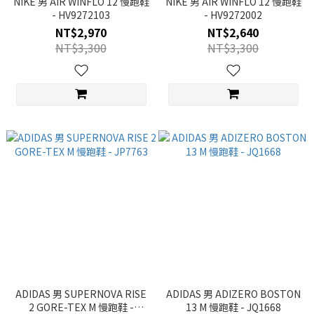
NIKE 男 AIR WINFLO 12 慢跑鞋
NIKE 男 AIR WINFLO 12 慢跑鞋
- HV9272103
- HV9272002
NT$2,970
NT$2,640
NT$3,300
NT$3,300
ADIDAS 男 SUPERNOVA RISE
ADIDAS 男 ADIZERO BOSTON
2 GORE-TEX M 慢跑鞋 -
13 M 慢跑鞋 - JQ1668