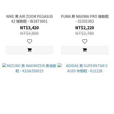
NIKE 男 AIR ZOOM PEGASUS
PUMA 男 MAXIMA PRO 慢跑鞋
42 慢跑鞋 - IB1873001
- 31331302
NT$3,420
NT$2,220
NT$3,800
NT$2,780