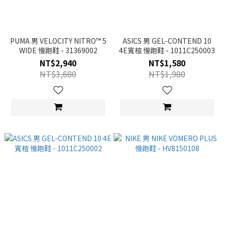
PUMA 男 VELOCITY NITRO™ 5
ASICS 男 GEL-CONTEND 10
WIDE 慢跑鞋 - 31369002
4E寬楦 慢跑鞋 - 1011C250003
NT$2,940
NT$1,580
NT$3,680
NT$1,980