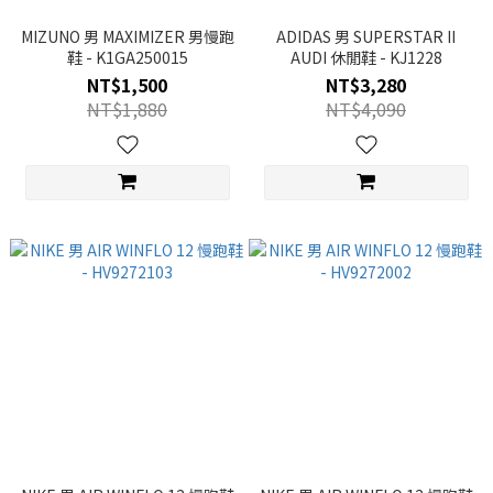
MIZUNO 男 MAXIMIZER 男慢跑
ADIDAS 男 SUPERSTAR II
鞋 - K1GA250015
AUDI 休閒鞋 - KJ1228
NT$1,500
NT$3,280
NT$1,880
NT$4,090