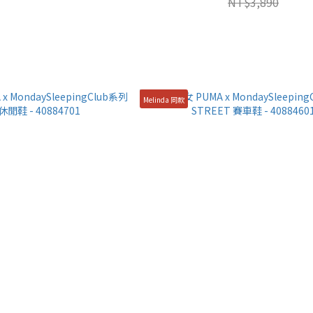
NT$3,890
Melinda 同款