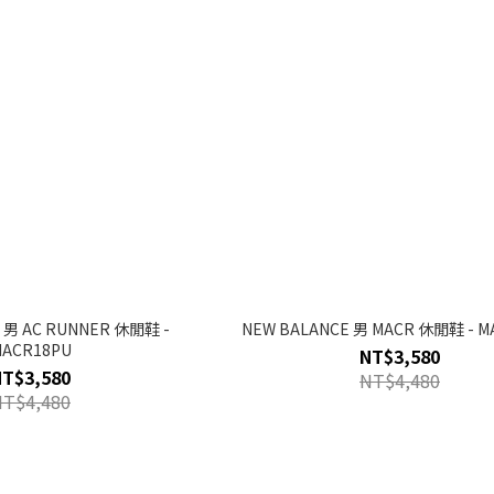
 男 AC RUNNER 休閒鞋 -
NEW BALANCE 男 MACR 休閒鞋 - M
ACR18PU
NT$3,580
NT$3,580
NT$4,480
NT$4,480