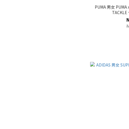
PUMA 男女 PUMA x
TACKLE 