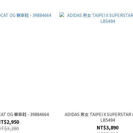
AT OG 賽車鞋 - 39884664
ADIDAS 男女 TAIPEI X SUPERSTAR 
LB5494
NT$2,950
NT$3,890
NT$3,280