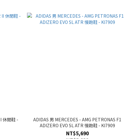
II 休閒鞋 -
ADIDAS 男 MERCEDES - AMG PETRONAS F1
ADIZERO EVO SL ATR 慢跑鞋 - KI7909
NT$5,690