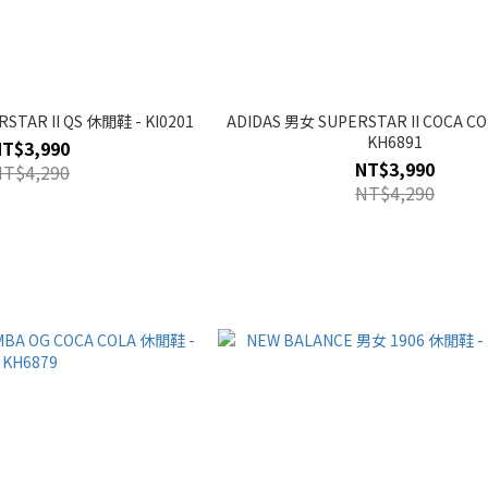
STAR II QS 休閒鞋 - KI0201
ADIDAS 男女 SUPERSTAR II COCA C
KH6891
NT$3,990
NT$3,990
NT$4,290
NT$4,290