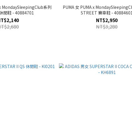
 MondaySleepingClub系列
PUMA 女 PUMA x MondaySleepingC
休閒鞋 - 40884701
STREET 賽車鞋 - 4088460
NT$2,140
NT$2,950
NT$2,680
NT$3,280