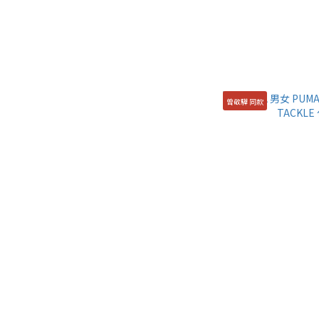
曾敬驊 同款