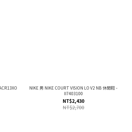
ACR13XO
NIKE 男 NIKE COURT VISION LO V2 NB 休閒鞋 -
II7403100
NT$2,430
NT$2,700