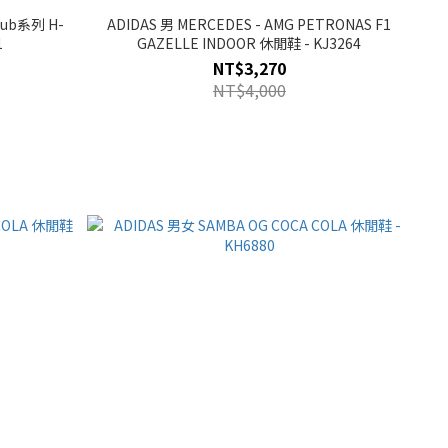
lub系列 H-
ADIDAS 男 MERCEDES - AMG PETRONAS F1
1
GAZELLE INDOOR 休閒鞋 - KJ3264
NT$3,270
NT$4,000