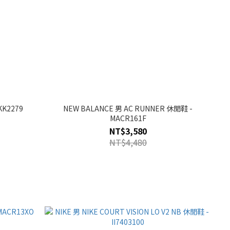
KK2279
NEW BALANCE 男 AC RUNNER 休閒鞋 -
MACR161F
NT$3,580
NT$4,480