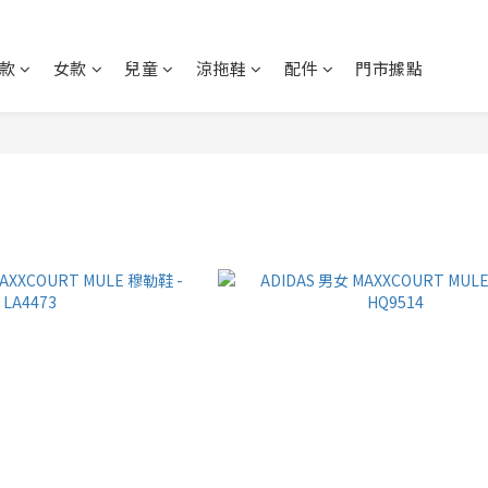
款
女款
兒童
涼拖鞋
配件
門市據點