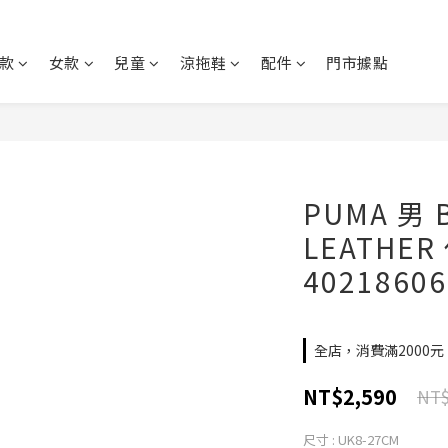
款
女款
兒童
涼拖鞋
配件
門市據點
PUMA 男 
LEATHER
40218606
全店，消費滿2000
NT$2,590
NT$
尺寸
: UK8-27CM