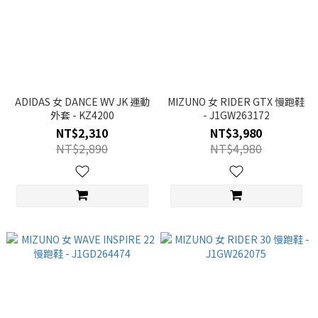
ADIDAS 女 DANCE WV JK 運動
MIZUNO 女 RIDER GTX 慢跑鞋
外套 - KZ4200
- J1GW263172
NT$2,310
NT$3,980
NT$2,890
NT$4,980