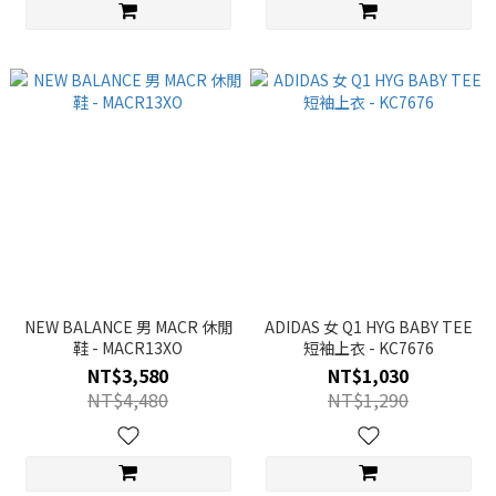
NEW BALANCE 男 MACR 休閒
ADIDAS 女 Q1 HYG BABY TEE
鞋 - MACR13XO
短袖上衣 - KC7676
NT$3,580
NT$1,030
NT$4,480
NT$1,290