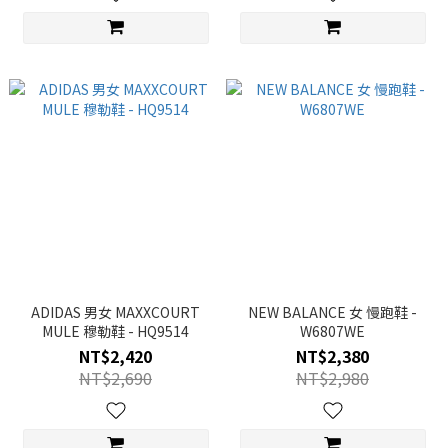
ADIDAS 男女 MAXXCOURT
NEW BALANCE 女 慢跑鞋 -
MULE 穆勒鞋 - HQ9514
W6807WE
NT$2,420
NT$2,380
NT$2,690
NT$2,980