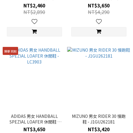
LC4054
LC3891
NT$2,460
NT$3,650
NT$2,890
NT$4,290
陳華 同款
ADIDAS 男女 HANDBALL
MIZUNO 男女 RIDER 30 慢跑
SPEZIAL LOAFER 休閒鞋 -
鞋 - J1GU262181
LC3903
NT$3,650
NT$3,420