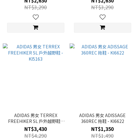
NT$2,630
NT$2,630
NT$3,290
NT$3,290
ADIDAS 男女 TERREX
ADIDAS 男女 ADISSAGE
FREEHIKER SL 戶外越野鞋 -
360REC 拖鞋 - KI6622
KI5163
NT$3,430
NT$1,350
NT$4,290
NT$1,490