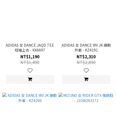
ADIDAS 女 DANCE JAQD TEE
ADIDAS 女 DANCE WV JK 運動
短袖上衣 - KX6697
外套 - KZ4191
NT$1,190
NT$2,310
NT$1,490
NT$2,890