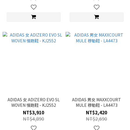
ADIDAS 女 ADIZERO EVO SL
ADIDAS 男女 MAXXCOURT
WOVEN 慢跑鞋 - KJ2552
MULE 穆勒鞋 - LA4473
NT$3,910
NT$2,420
NT$4,890
NT$2,690