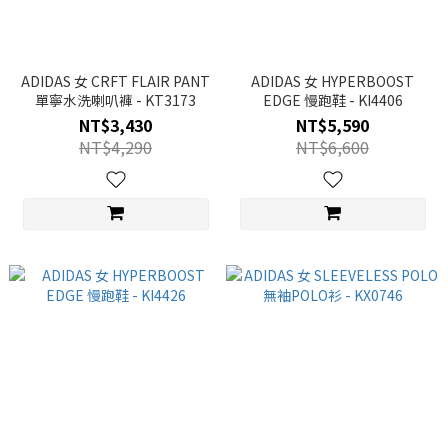
ADIDAS 女 CRFT FLAIR PANT
ADIDAS 女 HYPERBOOST
單寧水洗喇叭褲 - KT3173
EDGE 慢跑鞋 - KI4406
NT$3,430
NT$5,590
NT$4,290
NT$6,600