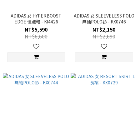
ADIDAS 女 HYPERBOOST
ADIDAS 女 SLEEVELESS POLO
EDGE 慢跑鞋 - KI4426
無袖POLO衫 - KX0746
NT$5,590
NT$2,150
NT$6,600
NT$2,690