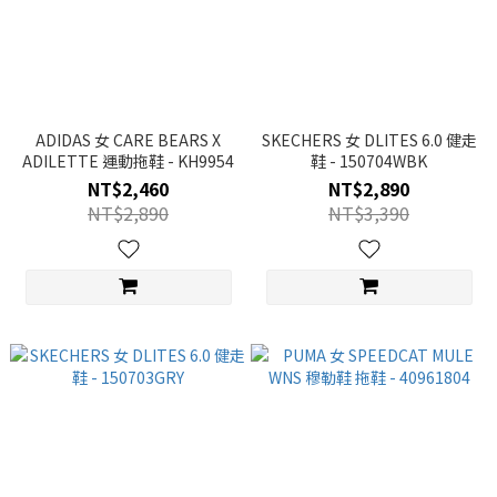
ADIDAS 女 CARE BEARS X
SKECHERS 女 DLITES 6.0 健走
ADILETTE 運動拖鞋 - KH9954
鞋 - 150704WBK
NT$2,460
NT$2,890
NT$2,890
NT$3,390