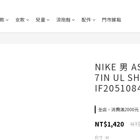
款
女款
兒童
涼拖鞋
配件
門市據點
NIKE 男 A
7IN UL 
IF205108
全店，消費滿2000
NT$1,420
NT$
尺寸
: M