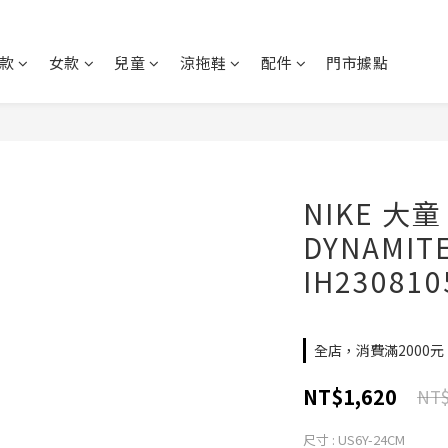
款
女款
兒童
涼拖鞋
配件
門市據點
NIKE 大童 
DYNAMIT
IH230810
全店，消費滿2000
NT$1,620
NT$
尺寸
: US6Y-24CM