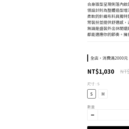
合身版型呈現俐落內斂
領設計則為整體造型增
柔軟的針織布料具獨特
常裝扮並提供舒適感，
無論是盛裝外出休閒還
都能適應你的節奏。擁抱 
全店，消費滿2000
NT$1,030
NT$
尺寸
: S
S
M
數量