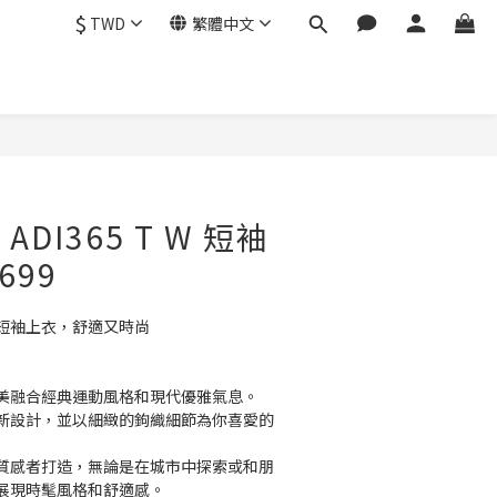
$
TWD
繁體中文
立即購買
 ADI365 T W 短袖
699
短袖上衣，舒適又時尚
美融合經典運動風格和現代優雅氣息。
新設計，並以細緻的鉤織細節為你喜愛的
質感者打造，無論是在城市中探索或和朋
展現時髦風格和舒適感。