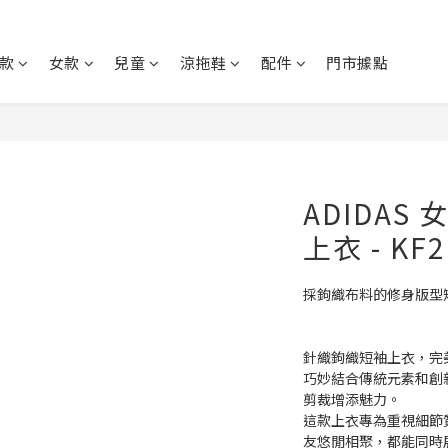
款
女款
兒童
涼拖鞋
配件
門市據點
ADIDAS 女
上衣 - KF2
採鉤織布料的修身版型
針織鉤織短袖上衣，完
巧妙結合傳統元素和創
剪裁增添魅力。
這款上衣專為重視細節
友悠閒相聚，都能同時