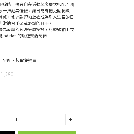
的線條，適合自在活動與多層次搭配；圓
添一抹經典優雅，讓日常穿搭更顯精緻。
質感，使這款短袖上衣成為引人注目的日
非常適合忙碌或輕鬆的日子。
是為涼爽的夜晚分層穿搭，這款短袖上衣
adidas 的叛逆樂觀精神
元，宅配、超取免運費
1,290