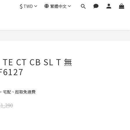
$
TWD
繁體中文
立即購買
 TE CT CB SL T 無
F6127
元，宅配、超取免運費
1,290