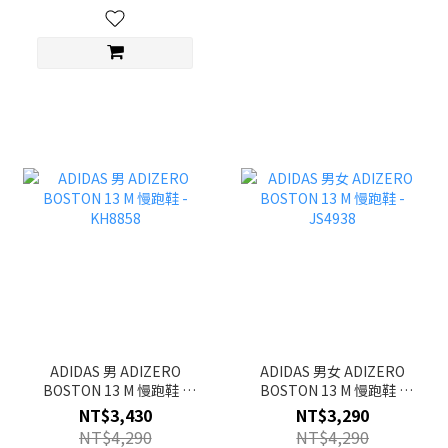
ADIDAS 男 ADIZERO
ADIDAS 男女 ADIZERO
BOSTON 13 M 慢跑鞋 -
BOSTON 13 M 慢跑鞋 -
KH8858
JS4938
NT$3,430
NT$3,290
NT$4,290
NT$4,290