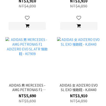
NT$3,910
NT$3,910
NT$4,890
NT$4,890
ADIDAS 男 MERCEDES -
ADIDAS 女 ADIZERO EVO
AMG PETRONAS F1
SL EXO 慢跑鞋 - KJ0440
ADIZERO EVO SL ATR 慢
NT$5,690
NT$3,910
跑鞋 - KI7909
NT$5,690
NT$4,890