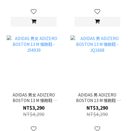
ADIDAS 男女 ADIZERO
ADIDAS 男 ADIZERO
BOSTON 13 M 慢跑鞋 -
BOSTON 13 M 慢跑鞋 -
JS4939
JQ1668
NT$3,290
NT$3,290
NT$4,290
NT$4,290