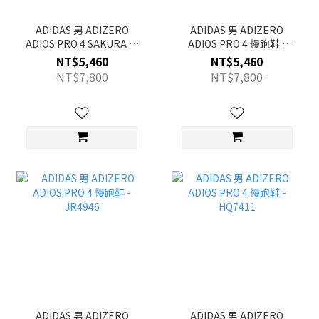
ADIDAS 男 ADIZERO
ADIDAS 男 ADIZERO
ADIOS PRO 4 SAKURA 慢
ADIOS PRO 4 慢跑鞋 -
跑鞋 - JQ4445
JP6624
NT$5,460
NT$5,460
NT$7,800
NT$7,800
ADIDAS 男 ADIZERO
ADIDAS 男 ADIZERO