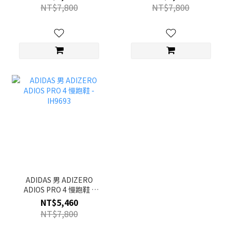
NT$7,800
NT$7,800
ADIDAS 男 ADIZERO
ADIOS PRO 4 慢跑鞋 -
IH9693
NT$5,460
NT$7,800