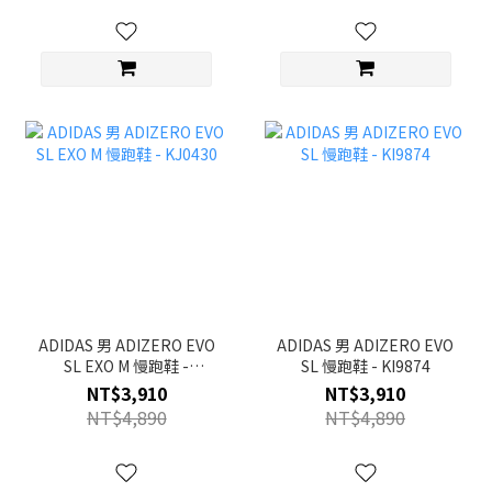
ADIDAS 男 ADIZERO EVO
ADIDAS 男 ADIZERO EVO
SL EXO M 慢跑鞋 -
SL 慢跑鞋 - KI9874
KJ0430
NT$3,910
NT$3,910
NT$4,890
NT$4,890