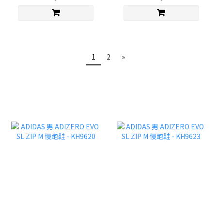
1
2
»