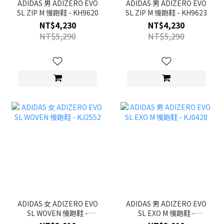
ADIDAS 男 ADIZERO EVO
ADIDAS 男 ADIZERO EVO
SL ZIP M 慢跑鞋 - KH9620
SL ZIP M 慢跑鞋 - KH9623
NT$4,230
NT$4,230
NT$5,290
NT$5,290
ADIDAS 女 ADIZERO EVO
ADIDAS 男 ADIZERO EVO
SL WOVEN 慢跑鞋 -
SL EXO M 慢跑鞋 -
KJ2552
KJ0428