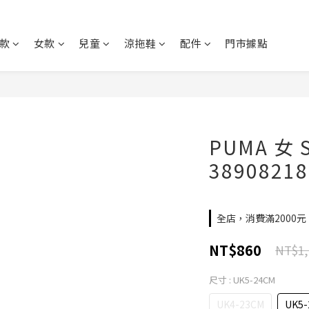
款
女款
兒童
涼拖鞋
配件
門市據點
PUMA 女 
38908218
全店，消費滿2000
NT$860
NT$1,
尺寸
: UK5-24CM
UK4-23CM
UK5-