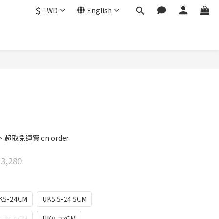
$
TWD
English
BUY NOW
超取免運費 on order
3,280
K5-24CM
UK5.5-24.5CM
5-26.5CM
UK8-27CM