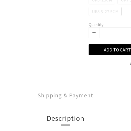
UK8.5-27.5CM
Quantity
ADD TO CART
Shipping & Payment
Description