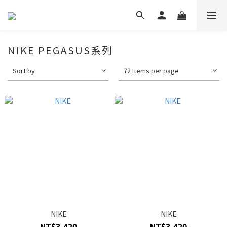
NIKE PEGASUS系列
Sort by
72 Items per page
NIKE
NIKE
NT$3,420
NT$3,420