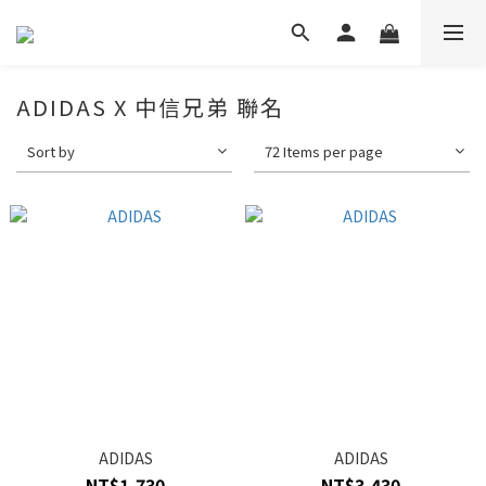
ADIDAS X 中信兄弟 聯名
Sort by
72 Items per page
ADIDAS
ADIDAS
NT$1,730
NT$3,430