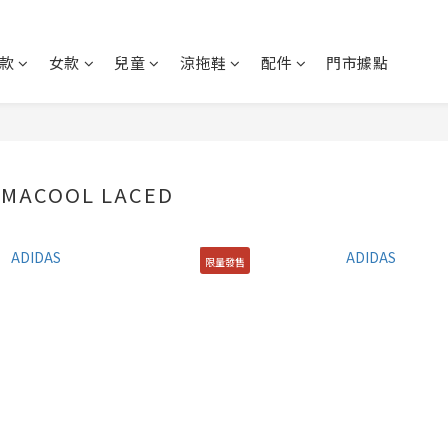
款
女款
兒童
涼拖鞋
配件
門市據點
IMACOOL LACED
限量發售