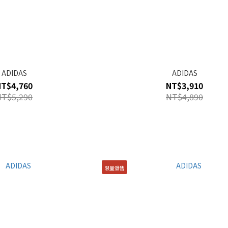
ADIDAS
ADIDAS
NT$4,760
NT$3,910
NT$5,290
NT$4,890
限量發售