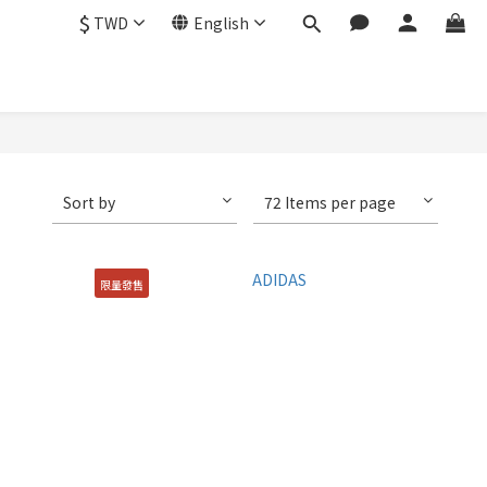
$
TWD
English
Sort by
72 Items per page
限量發售