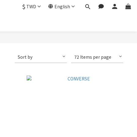
$
TWD
English
Sort by
72 Items per page