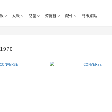
款
女款
兒童
涼拖鞋
配件
門市據點
1970