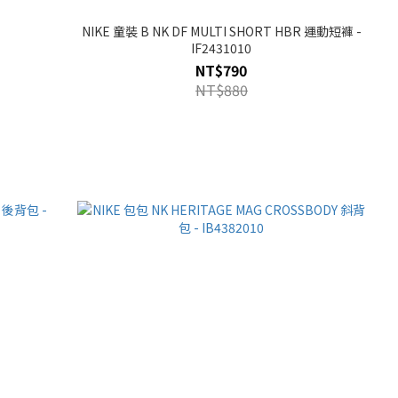
NIKE 童裝 B NK DF MULTI SHORT HBR 運動短褲 -
IF2431010
NT$790
NT$880