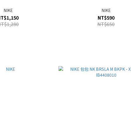
NIKE
NIKE
NT$1,150
NT$590
NT$1,280
NT$650