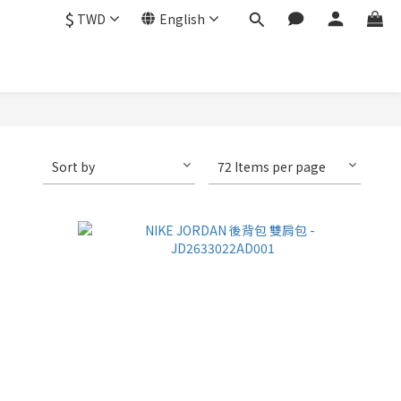
$
TWD
English
Sort by
72 Items per page