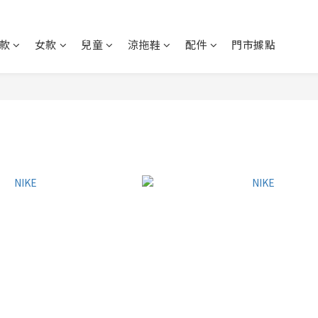
款
女款
兒童
涼拖鞋
配件
門市據點