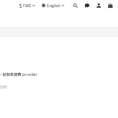
$
TWD
English
BUY NOW
超取免運費 on order
180