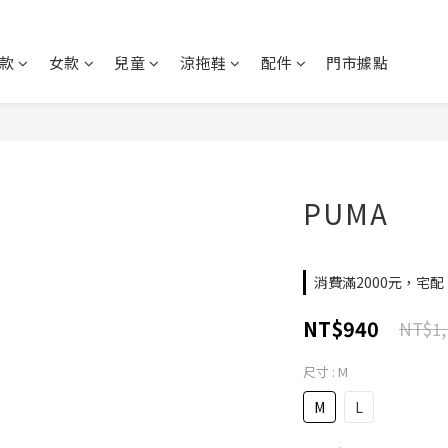
款
女款
兒童
涼拖鞋
配件
門市據點
PUMA
消費滿2000元，宅配、
NT$940
NT$1,
尺寸
: M
M
L