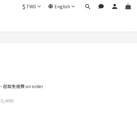
$
TWD
English
BUY NOW
超取免運費 on order
1,490