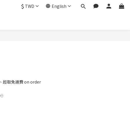
$
TWD
English
BUY NOW
超取免運費 on order
90