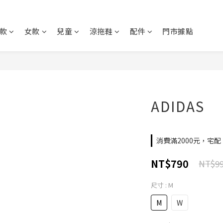
款
女款
兒童
涼拖鞋
配件
門市據點
ADIDAS
消費滿2000元，宅配、
NT$790
NT$9
尺寸
: M
M
W