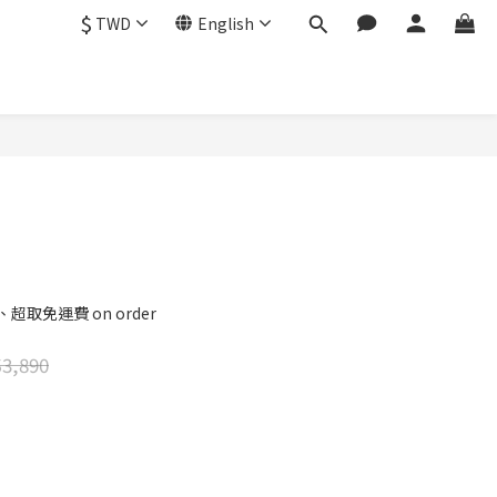
$
TWD
English
BUY NOW
超取免運費 on order
3,890