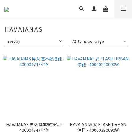
HAVAIANAS
Sort by
72 Items per page
HAVAIANAS 男女 基本款拖鞋 -
HAVAIANAS 女 FLASH URBAN
40000474747M
涼鞋 - 40000390090W