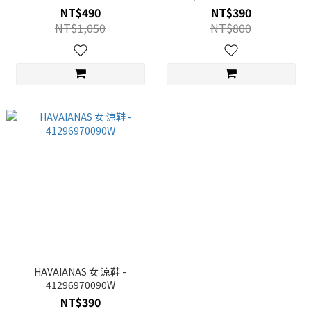
NT$490
NT$390
NT$1,050
NT$800
HAVAIANAS 女 涼鞋 -
41296970090W
NT$390