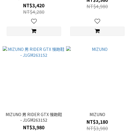
NT$3,420
NT$4,980
NT$4,280
MIZUNO 男 RIDER GTX 慢跑鞋
MIZUNO
- J1GM263152
NT$3,180
NT$3,980
NT$3,980