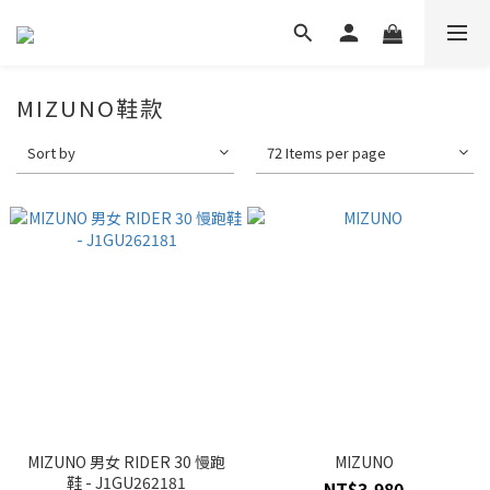
MIZUNO鞋款
Sort by
72 Items per page
MIZUNO 男女 RIDER 30 慢跑
MIZUNO
鞋 - J1GU262181
NT$3,980