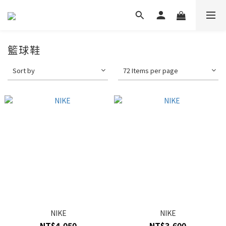
籃球鞋
Sort by
72 Items per page
NIKE
NIKE
NT$4,050
NT$3,600