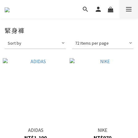
緊身褲
Sort by
72 Items per page
ADIDAS
NIKE
NT$1,190
NT$970