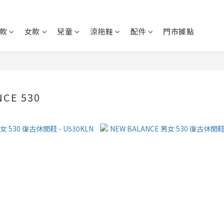
款
女款
兒童
涼拖鞋
配件
門市據點
CE 530