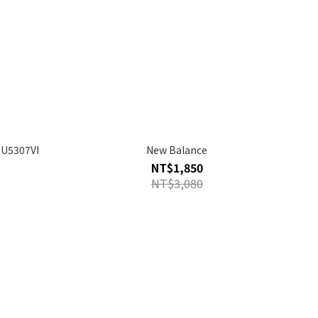
U5307VI
New Balance
NT$1,850
NT$3,080