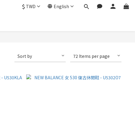
$
TWD
English
Sort by
72 Items per page