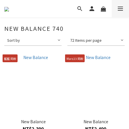
NEW BALANCE 740
Sort by
72 Items per page
籃籃 同款
Marz23 同款
New Balance
New Balance
NT$2,390
NT$2,490