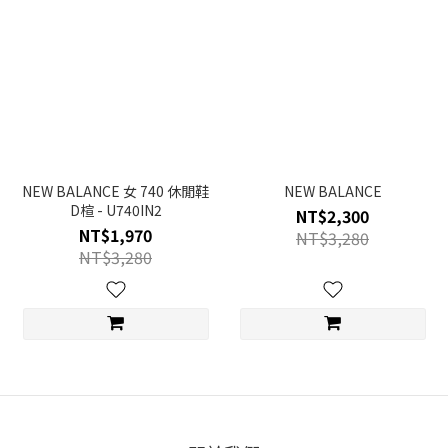
NEW BALANCE 女 740 休閒鞋
NEW BALANCE
D楦 - U740IN2
NT$2,300
NT$1,970
NT$3,280
NT$3,280