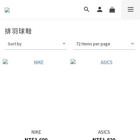
排羽球鞋
Sort by
72 Items per page
NIKE
ASICS
NT$3,600
NT$1,820