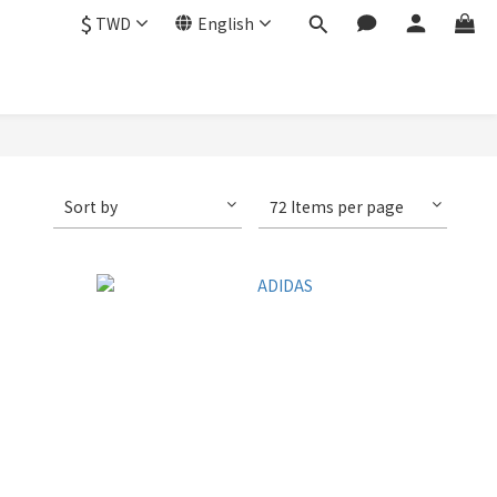
$
TWD
English
Sort by
72 Items per page