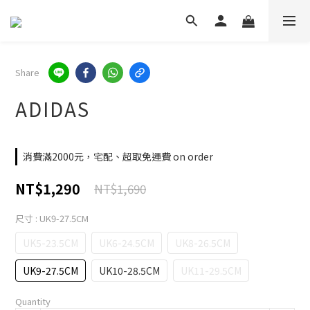
Share
ADIDAS
消費滿2000元，宅配、超取免運費 on order
NT$1,290
NT$1,690
尺寸
: UK9-27.5CM
UK5-23.5CM
UK6-24.5CM
UK8-26.5CM
UK9-27.5CM
UK10-28.5CM
UK11-29.5CM
Quantity